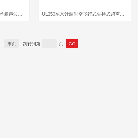
UL6300 V2东京计装外夹式时差超声波流量计
UL350东京计装时空飞行式夹持式超声流量计
末页
跳转到第
页