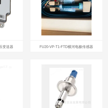
差压变送器
FU20-VP-T1-FTD横河电极传感器