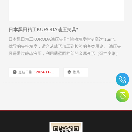
日本黑田精工KURODA油压夹具*
日本黑田精工KURODA油压夹具* 跳动精度控制高达“1μm”。
优异的夹持精度，适合从成形加工到检验的各类用途。 油压夹
具是通过静态液压，利用薄壁圆柱部的金属变形（弹性变形）
夹持工件（产品、工具等）的夹具。 利用“帕斯卡原理”，施加
小力而产生大力，因此金属也会像气球一般鼓起。
更新日期：
2024-11-22
型号：
厂商性质：
经销商
浏览量：
1852