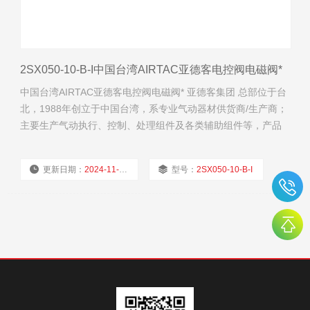
2SX050-10-B-I中国台湾AIRTAC亚德客电控阀电磁阀*
中国台湾AIRTAC亚德客电控阀电磁阀* 亚德客集团 总部位于台
北，1988年创立于中国台湾，系专业气动器材供货商/生产商；
主要生产气动执行、控制、处理组件及各类辅助组件等，产品
广泛运用于汽车、机械制造、冶金、电子技术、环保处理、轻
工纺织、陶瓷、医疗器械、食品包装等自动化工业领域
更新日期：
2024-11-20
型号：
2SX050-10-B-I
厂商性质：
经销商
浏览量：
1783