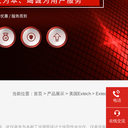
当前位置：
首页
>
产品展示
>
美国Extech
>
Extech水分仪
电话
在线交流
木材水分仪。此仪表专为木材工业用而设计之传导性水分仪。仪表设有八个