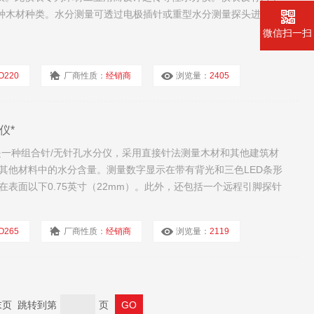
0种木材种类。水分测量可透过电极插针或重型水分测量探头进行。
微信扫一扫
O220
厂商性质：
经销商
浏览量：
2405
仪*
265是一种组合针/无针孔水分仪，采用直接针法测量木材和其他建筑材
其他材料中的水分含量。测量数字显示在带有背光和三色LED条形
在表面以下0.75英寸（22mm）。此外，还包括一个远程引脚探针
池，更换针脚，遥控针探针，保护盖和小袋。
O265
厂商性质：
经销商
浏览量：
2119
 末页 跳转到第
页