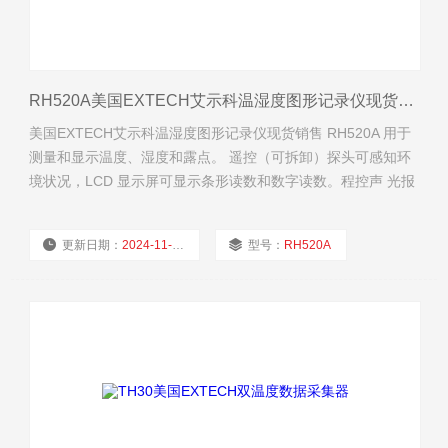
RH520A美国EXTECH艾示科温湿度图形记录仪现货销售
美国EXTECH艾示科温湿度图形记录仪现货销售 RH520A 用于
测量和显示温度、湿度和露点。 遥控（可拆卸）探头可感知环
境状况，LCD 显示屏可显示条形读数和数字读数。程控声 光报
警装置可在环境条件达到预置报警值时向用户发出警报。可选
装的报警模块可在达 到预置报警值时自动切换继电器。
更新日期：
2024-11-22
型号：
RH520A
厂商性质：
经销商
浏览量：
2164