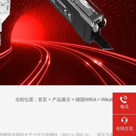
当前位置：
首页
>
产品展示
>
德国WIKA
>
Wika转换接头
电话
在线交流
表螺纹连接到大尺寸压力表螺纹（如G ¼ 和G ½）。该压力表准换