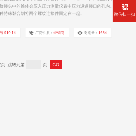
纹接头中的锥体会压入压力测量仪表中压力通道接口的孔内。为防
种特殊黏合剂将两个螺纹连接件固定在一起。
微信扫一扫
号 910.14
厂商性质：
经销商
浏览量：
1684
 末页 跳转到第
页