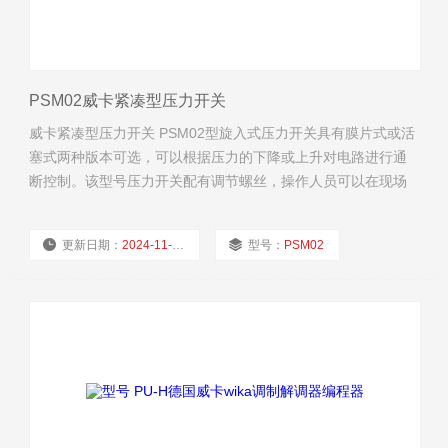
PSM02威卡紧凑型压力开关
威卡紧凑型压力开关 PSM02型旋入式压力开关具有膜片式或活
塞式两种版本可选，可以根据压力的下降或上升对电路进行通
断控制。该型号压力开关配有调节螺丝，操作人员可以在现场
便捷地设定所需要的开关动作点和迟滞（可选）。 PSM02型机
械压力开关适合压力介质为压缩空气、中性和自润滑液体以及
更新日期：
2024-11-25
型号：
PSM02
中性气体，且需要准确设置迟滞的场合。 该型号压力开关的开
关动作点重复性高达±2%，
厂商性质：
经销商
浏览量：
2862