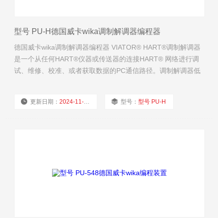
型号 PU-H德国威卡wika调制解调器编程器
德国威卡wika调制解调器编程器 VIATOR® HART®调制解调器
是一个从任何HART®仪器或传送器的连接HART® 网络进行调
试、维修、校准、或者获取数据的PC通信路径。调制解调器低
耗电，独立运行，并且*符合HART®协议。
更新日期：
2024-11-24
型号：
型号 PU-H
厂商性质：
经销商
浏览量：
1768