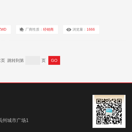
ZWD
厂商性质：
经销商
浏览量：
1666
 末页 跳转到第
页
禹州城市广场1