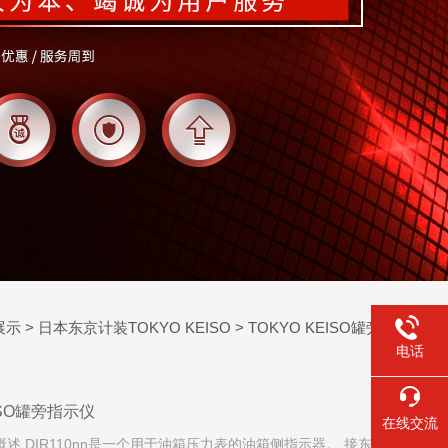
展示
>
日本东京计装TOKYO KEISO
>
TOKYO KEISO罐旁指示仪
电话
ISO罐旁指示仪
在线交流
■概述 DIR110nn是一个用于油箱压力表的油箱侧指示器。 接东京凯