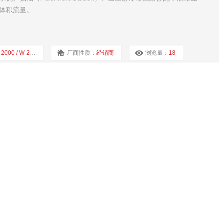
体积流量。
2000 / W-2000N
厂商性质：
经销商
浏览量：
18
轮流量计
090 微型轴流式叶轮（涡轮）流量计，用于小口径洁净液体体积流量
电镀线主流选型。
W-080/090
厂商性质：
经销商
浏览量：
32
数字型（D）质量流量控制器，用于微小气体精准流量测量 + 闭环控制，