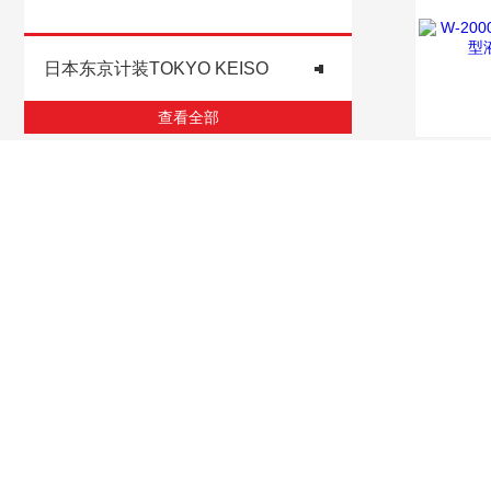
日本东京计装TOKYO KEISO
查看全部
相关文章
Relevant Articles
派克parker油泵的分类及其优缺点
力士乐柱塞泵应该怎么去选型？
PARKER电磁阀容易发生的故障以及解决办法
上海上海韬世电磁流量计的原理介绍