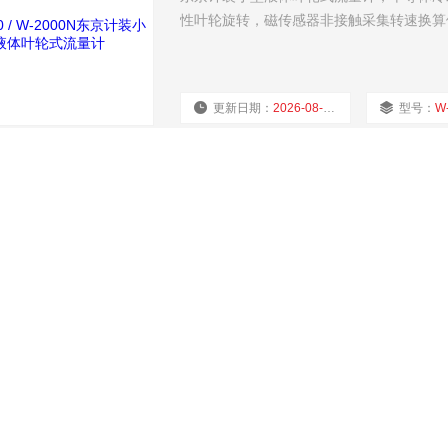
性叶轮旋转，磁传感器非接触采集转速换算
更新日期：
2026-08-06
型号：
W-
TW-080/090东京计装微型轴流式叶
东京计装微型轴流式叶轮流量计TW-080/
测量，半导体设备冷却水、机床冷却回路、
更新日期：
2026-08-05
型号：
T
NM-2000东京计装气体质量流量计
东京计装气体质量流量计NM‑2000 = 