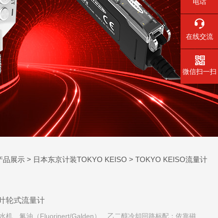
电话
在线交流
微信扫一扫
产品展示
>
日本东京计装TOKYO KEISO
>
TOKYO KEISO流量计
液体叶轮式流量计
氟油（Fluorinert/Galden）、乙二醇冷却回路标配；依靠磁