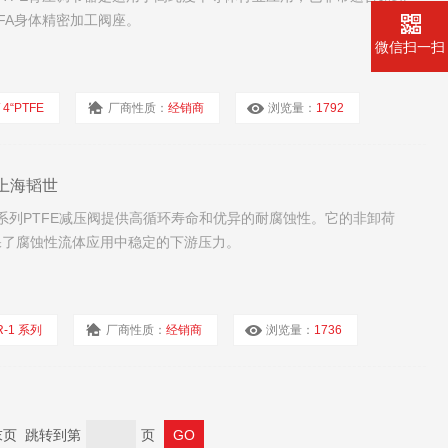
FA身体精密加工阀座。
微信扫一扫
/ 4“PTFE
厂商性质：
经销商
浏览量：
1792
器上海韬世
-1 系列PTFE减压阀提供高循环寿命和优异的耐腐蚀性。它的非卸荷
此确保了腐蚀性流体应用中稳定的下游压力。
R-1 系列
厂商性质：
经销商
浏览量：
1736
 末页 跳转到第
页