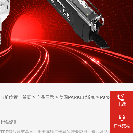
当前位置：
首页
>
产品展示
>
美国PARKER派克
>
Parker调节器
电话
节器上海韬世
在线交流
/ 4“PTFE背压调节器是适用于高纯度半导体行业应用，也非常适合超纯