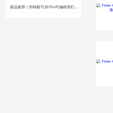
新品推荐丨邦纳新TL50 Pro可编程塔灯，暗藏了多少xuan机？