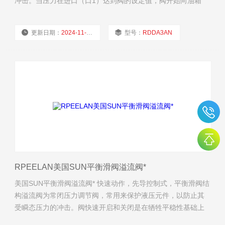
冲击。当压力在进口（口1）达到阀的设定值，阀开始向油箱
（口2）溢流，节流以限制压力上升。此类阀调节平稳、噪声
小，基本为零泄漏，抗油 污能力强，防堵塞并且响应速度快。
更新日期：
2024-11-21
型号：
RDDA3AN
厂商性质：
经销商
浏览量：
1897
RPEELAN美国SUN平衡滑阀溢流阀*
美国SUN平衡滑阀溢流阀* 快速动作，先导控制式，平衡滑阀结
构溢流阀为常闭压力调节阀，常用来保护液压元件，以防止其
受瞬态压力的冲击。阀快速开启和关闭是在牺牲平稳性基础上
获得。当压力在进口（口1）达到阀的设定值，阀开始向油箱