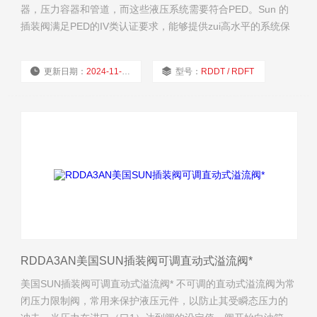
器，压力容器和管道，而这些液压系统需要符合PED。Sun 的
插装阀满足PED的IV类认证要求，能够提供zui高水平的系统保
护，并且按照严格的产品保证要求来生产
更新日期：
2024-11-21
型号：
RDDT / RDFT
厂商性质：
经销商
浏览量：
1979
RDDA3AN美国SUN插装阀可调直动式溢流阀*
美国SUN插装阀可调直动式溢流阀* 不可调的直动式溢流阀为常
闭压力限制阀，常用来保护液压元件，以防止其受瞬态压力的