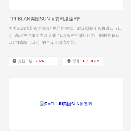
PPFBLAN美国SUN插装阀溢流阀*
美国SUN插装阀溢流阀* 先导控制式，溢流型减压阀将进口（口
2）高压主油路压力调节减至口1所需的减压压力，同时具备从
口1到油箱（口3）的全流量溢流功能。
更新日期：
2024-11-21
型号：
PPFBLAN
厂商性质：
经销商
浏览量：
1852