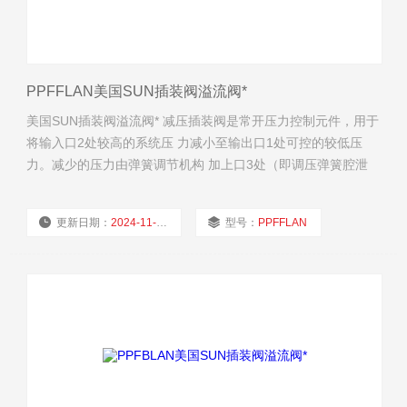
PPFFLAN美国SUN插装阀溢流阀*
美国SUN插装阀溢流阀* 减压插装阀是常开压力控制元件，用于
将输入口2处较高的系统压 力减小至输出口1处可控的较低压
力。减少的压力由弹簧调节机构 加上口3处（即调压弹簧腔泄
油口）压力共同决定。
更新日期：
2024-11-21
型号：
PPFFLAN
厂商性质：
经销商
浏览量：
1821