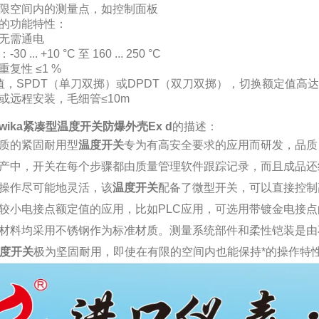
限空间内的测量点，如控制面板
的功能特性：
无需通电
 ... +10 °C 至 160 ... 250 °C
复性 ≤1 %
，SPDT（单刀双掷）或DPDT（双刀双掷），切换额定值高达15 A /
或远程安装，毛细管≤10m
wika紧凑型温度开关防爆外壳Ex d
的描述：
质的紧固耐用型
温度开关
专为有高安全要求的应用而研发，品质，
产中，开关在每个步骤都由质量管理软件跟踪记录，而且成品还经
操作尽可能地灵活，该
温度开关
配备了微型开关，可以直接控制高达1
较小电接点额定值的应用，比如PLC应用，可选用带镀金电接
材料均采用不锈钢作为标准材质。测量系统部件和柔性铠装是由
度开关
极为坚固耐用，即使在有限的空间内也能保持*的操作特