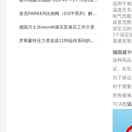
适用于有
温度开关
派克PARKER比例阀（D1FP系列）解决方案
电气负载
设置范围：-30
德国力士乐rexroth液压泵液压工作介质
设定点的重
1个设定值
罗斯蒙特压力变送器1199远传系列的维修与保养
直接安装
德国威卡
这种高品
证。在生
为了保证
对于需要
所有接液
TCA型
温