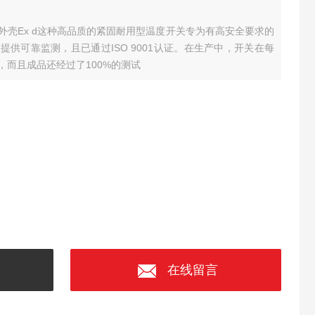
壳Ex d
这种高品质的紧固耐用型温度开关专为有高安全要求的
供可靠监测，且已通过ISO 9001认证。在生产中，开关在每
而且成品还经过了100%的测试
在线留言