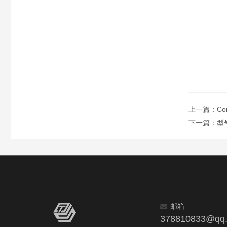
上一篇：
C
下一篇：
型
邮箱
378810833@qq