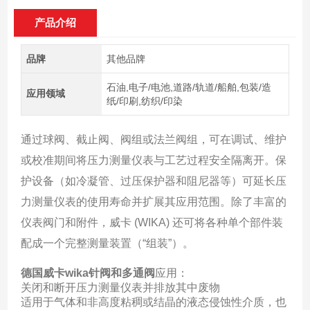
产品介绍
品牌
其他品牌
石油,电子/电池,道路/轨道/船舶,包装/造
应用领域
纸/印刷,纺织/印染
通过球阀、截止阀、阀组或法兰阀组，可在调试、维护
或校准期间将压力测量仪表与工艺过程安全隔离开。保
护设备（如冷凝管、过压保护器和阻尼器等）可延长压
力测量仪表的使用寿命并扩展其应用范围。除了丰富的
仪表阀门和附件，威卡 (WIKA) 还可将各种单个部件装
配成一个完整测量装置（“组装”）。
德国威卡wika针阀和多通阀
应用：
关闭和断开压力测量仪表并排放其中废物
适用于气体和非高度粘稠或结晶的液态侵蚀性介质，也