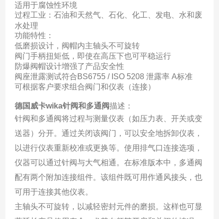
适用于腐蚀性环境
过程工业：石油和天然气、石化、化工、发电、水和废
水处理
功能特性：
低磨损设计，阀帽内主轴头不可旋转
阀门手柄扭矩低，即使在高压下也可平稳运行
防爆阀帽设计增强了产品安全性
阀座泄露测试符合BS6755 / ISO 5208 泄露率 A标准
可根据客户要求组合阀门和仪表（连接）
德国威卡wika针阀和多通阀
描述：
针阀和多通阀将过程与测量仪表（如压力表、开关或变
送器）分开。通过关闭该阀门，可以安全地拆卸仪表，
以进行仪表重新校准或更换等。使用排气口连接选项，
仪器可以通过针阀与大气相通。在标准版本中，多通阀
配有两个附加连接组件。该组件既可用作通风接头，也
可用于连接其他仪表。
主轴头不可旋转，以减轻密封元件的磨损。这样也可显