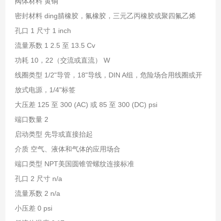
阀体材料 黄铜
密封材料 ding腈橡胶，氟橡胶，三元乙丙橡胶或聚四氟乙烯
孔口 1 尺寸 1 inch
流量系数 1 2.5 至 13.5 Cv
功耗 10，22（交流或直流） W
线圈类型 1/2"导管，18"导线，DIN A组，危险场合用线圈或开
放式电源，1/4"标签
大压差 125 至 300 (AC) 或 85 至 300 (DC) psi
端口数量 2
启动类型 先导或直接抬起
介质 空气、液体和气体的应用场合
端口类型 NPT美国圆锥管螺纹连接标准
孔口 2 尺寸 n/a
流量系数 2 n/a
小压差 0 psi