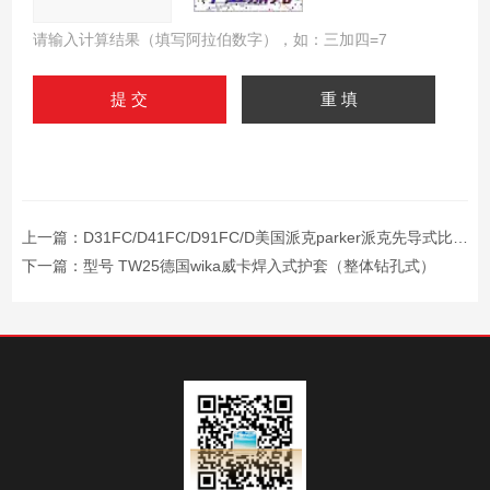
请输入计算结果（填写阿拉伯数字），如：三加四=7
上一篇：
D31FC/D41FC/D91FC/D美国派克parker派克先导式比例方向控制阀
下一篇：
型号 TW25德国wika威卡焊入式护套（整体钻孔式）