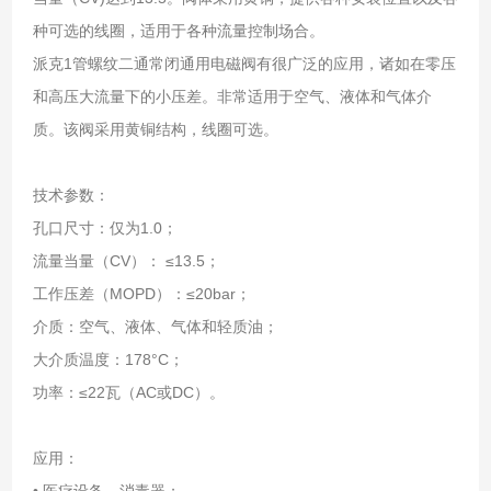
种可选的线圈，适用于各种流量控制场合。
派克1管螺纹二通常闭通用电磁阀有很广泛的应用，诸如在零压
和高压大流量下的小压差。非常适用于空气、液体和气体介
质。该阀采用黄铜结构，线圈可选。
技术参数：
孔口尺寸：仅为1.0；
流量当量（CV）： ≤13.5；
工作压差（MOPD）：≤20bar；
介质：空气、液体、气体和轻质油；
大介质温度：178°C；
功率：≤22瓦（AC或DC）。
应用：
• 医疗设备，消毒器；