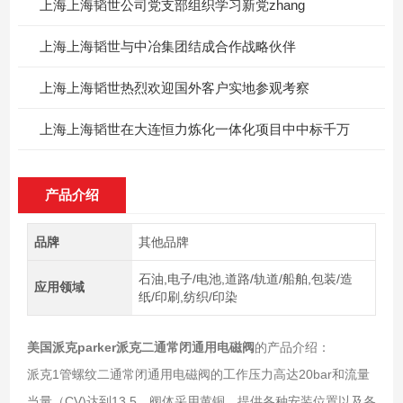
上海上海韬世公司党支部组织学习新党zhang
上海上海韬世与中冶集团结成合作战略伙伴
上海上海韬世热烈欢迎国外客户实地参观考察
上海上海韬世在大连恒力炼化一体化项目中中标千万
产品介绍
品牌
其他品牌
石油,电子/电池,道路/轨道/船舶,包装/造
应用领域
纸/印刷,纺织/印染
美国派克parker
派克二通常闭通用电磁阀
的产品介绍：
派克1管螺纹二通常闭通用电磁阀的工作压力高达20bar和流量
当量（CV)达到13.5。阀体采用黄铜，提供各种安装位置以及各