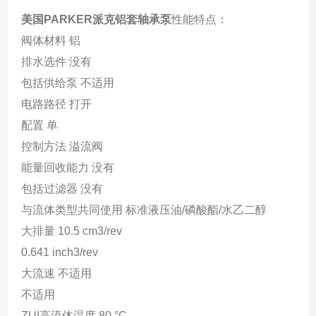
美国PARKER派克铝套轴承泵
性能特点：
阀体材料 铝
排水选件 没有
包括供给泵 不适用
电路路径 打开
配置 单
控制方法 溢流阀
能量回收能力 没有
包括过滤器 没有
与流体类型共同使用 标准液压油/磷酸酯/水乙二醇
大排量 10.5 cm3/rev
0.641 inch3/rev
大流速 不适用
不适用
ZUI高流体温度 80 °C