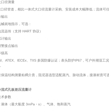
大口径测量
/ 大口径管道，相比一体式大口径流量计采购、安装成本大幅降低；流体
号输出
机械就地指示，可选：
 电流远传（支持 HART 协议）
累计输出
报警接点输出
等级高
PSI、ATEX、IECEx、TIIS 多国防爆认证；表头防护IP67，可户外潮
广
保温结构测量粘稠介质，阻尼器选型适配蒸汽、脉动流体，接液材质可选 30
分流式孔板差压流量计
技术参数
液体（最大黏度 3mPa・s）、气体、饱和蒸汽