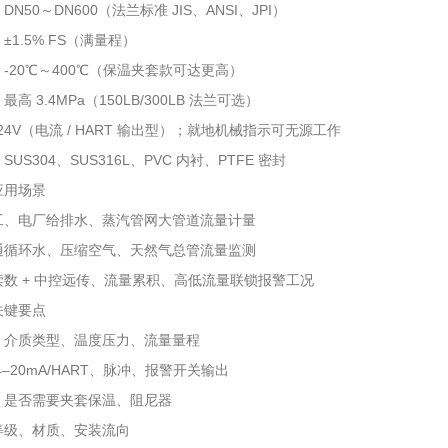
N50～DN600（法兰标准 JIS、ANSI、JPI）
±1.5% FS（满量程）
-20℃～400℃（保温夹套款可达更高）
高 3.4MPa（150LB/300LB 法兰可选）
24V（电流 / HART 输出型）；就地机械指示可无源工作
US304、SUS316L、PVC 内衬、PTFE 密封
应用场景
工、电厂给排水、蒸汽管网大管道流量计量
通循环水、压缩空气、天然气总管流量监测
读数 + 中控远传、流量累积、高低流量联锁报警工况
关键要点
、介质类型、温度压力、流量量程
4–20mA/HART、脉冲、报警开关输出
、是否需要夹套保温、阻尼器
等级、材质、安装流向