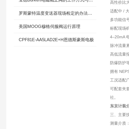
高性价比
适配中 
罗斯蒙特温度变送器现场检定的办法和整体校验要求
多功能信
美国MOOG穆格伺服阀运行原理
标配现场
4–20mA
CPF81E-AA5LAD2E+H恩德斯豪斯电极
脉冲流量
高低流量
防爆防护
拥有 NE
工况适配
可配套夹套
社。
东京计装
三、主要
测量介质：