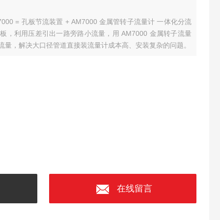
0 = 孔板节流装置 + AM7000 金属管转子流量计 一体化分流
板，利用压差引出一路旁路小流量，用 AM7000 金属转子流量
流量，解决大口径管道直接装流量计成本高、安装复杂的问题。
在线留言