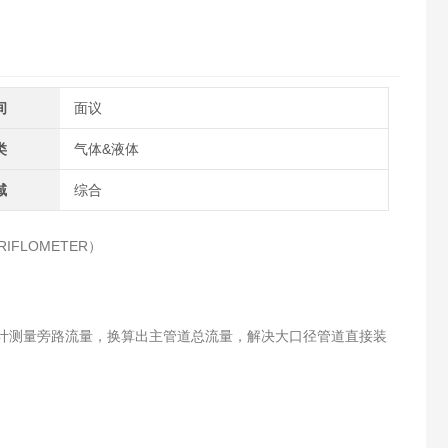
间
面议
类
气体&液体
域
综合
RIFLOMETER）
流量计测量旁路流量，换算出主管道总流量，解决大口径管道直接装