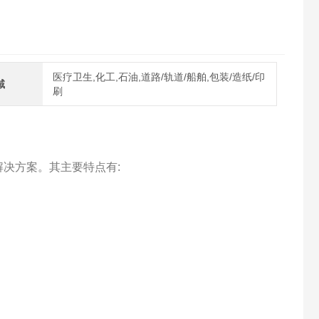
医疗卫生,化工,石油,道路/轨道/船舶,包装/造纸/印
域
刷
解决方案。其主要特点有: