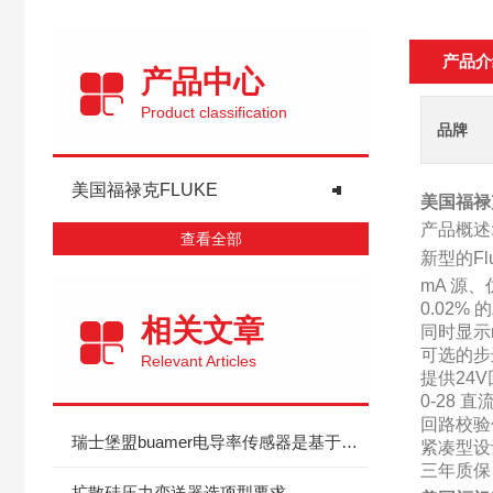
产品介
产品中心
Product classification
品牌
美国福禄克FLUKE
美国福禄
产品概述: 
查看全部
新型的F
mA 源
0.02% 
相关文章
同时显示
可选的步
Relevant Articles
提供24
0-28
回路校验
瑞士堡盟buamer电导率传感器是基于感应式测量原理
紧凑型设
三年质保
扩散硅压力变送器选项型要求