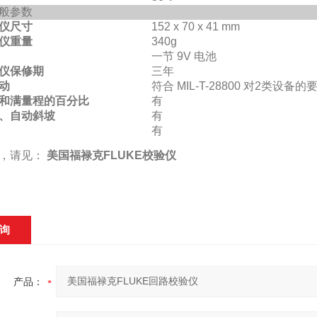
般参数
仪尺寸
152 x 70 x 41 mm
仪重量
340g
一节 9V 电池
仪保修期
三年
动
符合 MIL-T-28800 对2类设备的
和满量程的百分比
有
、自动斜坡
有
有
求，请见：
美国福禄克FLUKE校验仪
询
产品：