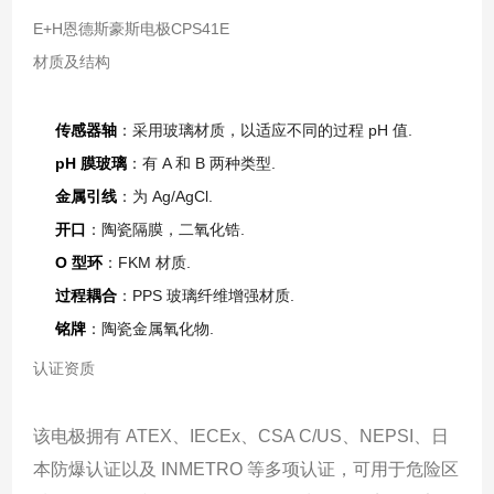
E+H恩德斯豪斯电极CPS41E
材质及结构
传感器轴
：采用玻璃材质，以适应不同的过程 pH 值.
pH 膜玻璃
：有 A 和 B 两种类型.
金属引线
：为 Ag/AgCl.
开口
：陶瓷隔膜，二氧化锆.
O 型环
：FKM 材质.
过程耦合
：PPS 玻璃纤维增强材质.
铭牌
：陶瓷金属氧化物.
认证资质
该电极拥有 ATEX、IECEx、CSA C/US、NEPSI、日
本防爆认证以及 INMETRO 等多项认证，可用于危险区