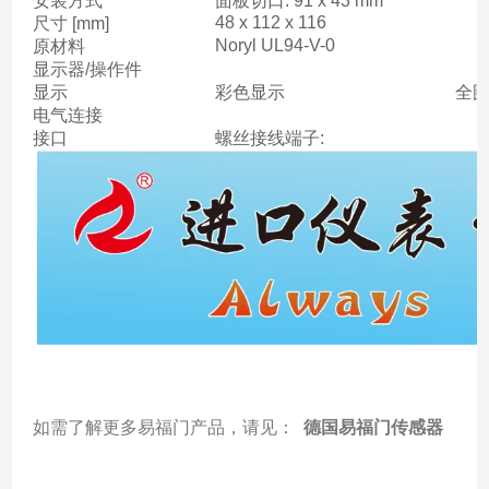
安装方式
面板切口: 91 x 43 mm
48 x 112 x 116
尺寸 [mm]
Noryl UL94-V-0
原材料
显示器/操作件
显示
彩色显示
全图
电气连接
接口
螺丝接线端子:
如需了解更多易福门产品，请见：
德国易福门传感器