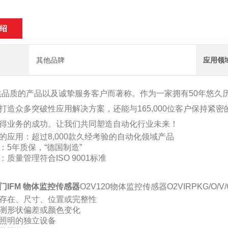
绍
其他品牌
应用领
提供品质的产品以及诚挚服务客户而著称。作为一家拥有50年悠
打造众多突破性应用解决方案，还能与165,000位客户保持紧密
得业务的成功。让我们共同塑造自动化行业未来！
的应用：超过8,000款久经考验的自动化领域产品
：5年质保，“德国制造”
质量管理符合ISO 9001标准
门IFM 物体监控传感器
O2V120物体监控传感器O2VIRPKG/O/V/G
存在、尺寸、位置或完整性
测形状偏差或颜色变化
照明的独立设备