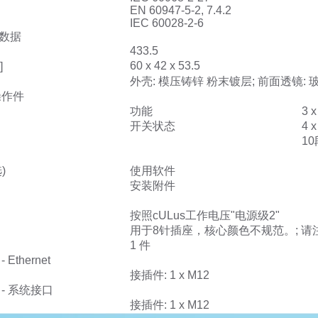
EN 60947-5-2, 7.4.2
IEC 60028-2-6
数据
433.5
60 x 42 x 53.5
]
外壳: 模压铸锌 粉末镀层; 前面透镜: 玻璃
操作件
功能
3 
开关状态
4 
1
)
使用软件
安装附件
按照cULus工作电压"电源级2"
用于8针插座，核心颜色不规范。; 请
1 件
Ethernet
接插件: 1 x M12
- 系统接口
接插件: 1 x M12