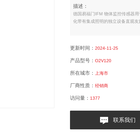
描述：
德国易福门IFM 物体监控传感器
用
化
带有集成照明的独立设备
直观友
更新时间：
2024-11-25
产品型号：
O2V120
所在城市：
上海市
厂商性质：
经销商
访问量：
1377
联系我们