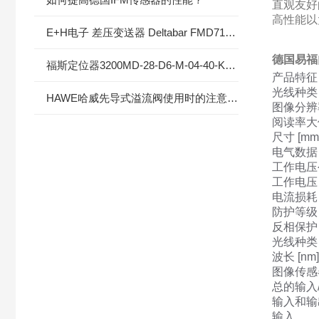
直观友好
高性能以
E+H电子 差压变送器 Deltabar FMD71的具体参数
德国易福
福斯定位器3200MD-28-D6-M-04-40-KS-00的简介
产品特征
光线种类
HAWE哈威先导式溢流阀使用时的注意事项
图像分辨率 
阅读率大值
尺寸 [mm
电气数据
工作电压公
工作电压 [
电流损耗 
防护等级
反相保护
光线种类
波长 [nm
图像传感
总的输入
输入和输
输入