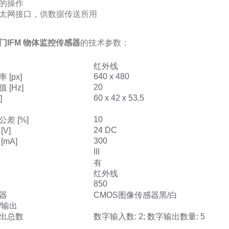
的操作
太网接口，供数据传送所用
门IFM 物体监控传感器
的技术参数：
红外线
640 x 480
[px]
20
 [Hz]
60 x 42 x 53.5
]
10
差 [%]
24 DC
V]
300
[mA]
III
有
红外线
850
]
器
CMOS图像传感器黑/白
/输出
出总数
数字输入数: 2; 数字输出数量: 5