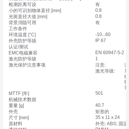
检测距离可设
有
0.8
小的可识别物体直径 [mm]
0.8
光斑直径大值 [mm]
背景消隐可用
有
工作条件
-10...60
环境温度 [°C]
IP 67
外壳防护等级
认证/测试
EN 60947-5-2
EMC电磁兼容
1
激光防护等级
激光保护注意事项
注意:
激
1
激光等级:
EN
EN
符
501
MTTF [年]
机械技术数据
40.7
重量 [g]
外壳
矩形的
35 x 11 x 24
尺寸 [mm]
原材料
外壳: ABS; 固定