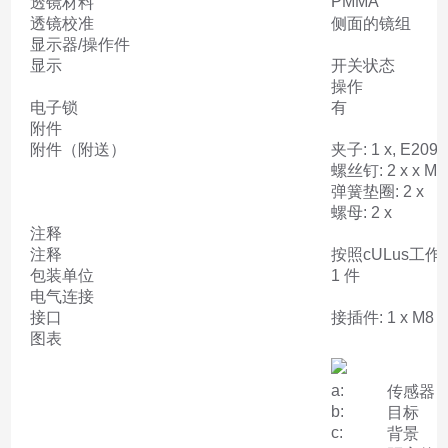
PMMA
透镜材料
透镜校准
侧面的镜组
显示器/操作件
显示
开关状态
操作
电子锁
有
附件
附件（附送）
夹子: 1 x, E2096
螺丝钉: 2 x x M3 
弹簧垫圈: 2 x
螺母: 2 x
注释
注释
按照cULus工作
包装单位
1 件
电气连接
接口
接插件: 1 x M8
图表
a:
传感器
b:
目标
c:
背景