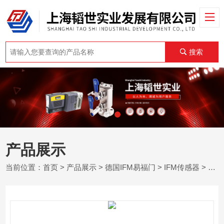
搜索
产品展示
当前位置：
首页
>
产品展示
>
德国IFM易福门
>
IFM传感器
> OJ5058德国易福门IFM紧凑激光镜面反射传感器