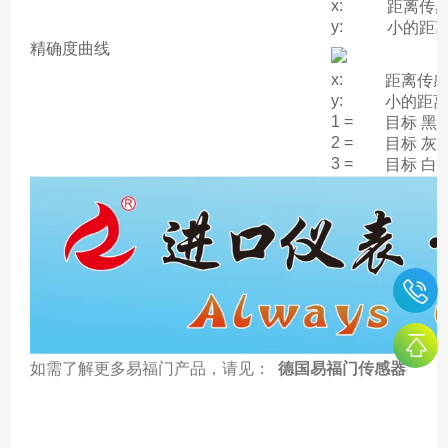
x:
距离传感器
y:
小的距离物
精确度曲线
x:
距离传感器
y:
小的距离物
1 =
目标 黑色
2 =
目标 灰色
3 =
目标 白色
如需了解更多易福门产品，请见：
德国易福门传感器