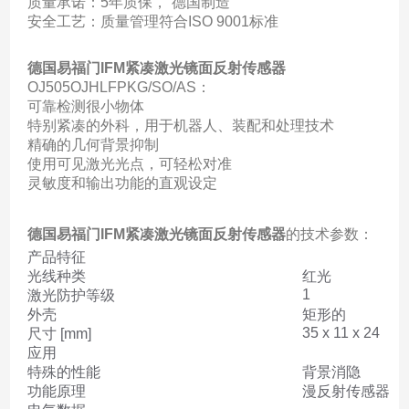
质量承诺：5年质保，“德国制造”
安全工艺：质量管理符合ISO 9001标准
德国易福门IFM紧凑激光镜面反射传感器
OJ505OJHLFPKG/SO/AS：
可靠检测很小物体
特别紧凑的外科，用于机器人、装配和处理技术
精确的几何背景抑制
使用可见激光光点，可轻松对准
灵敏度和输出功能的直观设定
德国易福门IFM紧凑激光镜面反射传感器
的技术参数：
产品特征
光线种类
红光
1
激光防护等级
外壳
矩形的
35 x 11 x 24
尺寸 [mm]
应用
特殊的性能
背景消隐
功能原理
漫反射传感器