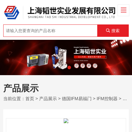
搜索
产品展示
当前位置：
首页
>
产品展示
>
德国IFM易福门
>
IFM控制器
> CR2052德国易福门IFM移动工程机械系统控制I/O模块