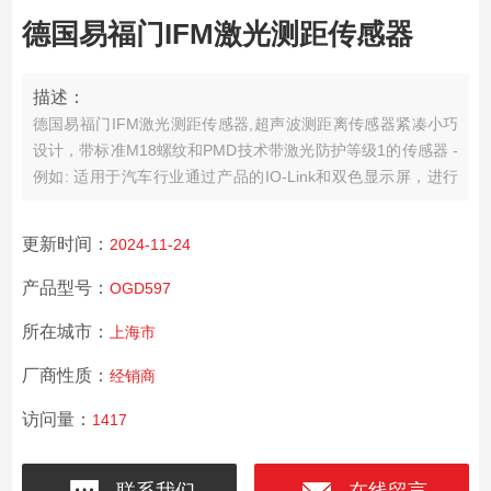
德国易福门IFM激光测距传感器
描述：
德国易福门IFM激光测距传感器,超声波测距离传感器
紧凑小巧
设计，带标准M18螺纹和PMD技术
带激光防护等级1的传感器 -
例如: 适用于汽车行业
通过产品的IO-Link和双色显示屏，进行
距离值的可视化及设置
通过3个按钮或IO-Link轻松设置
更新时间：
2024-11-24
产品型号：
OGD597
所在城市：
上海市
厂商性质：
经销商
访问量：
1417
联系我们
在线留言