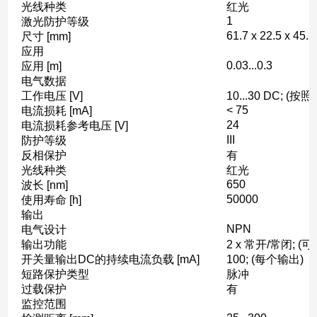
光线种类
红光
1
激光防护等级
61.7 x 22.5 x 45.2
尺寸 [mm]
应用
0.03...0.3
应用 [m]
电气数据
工作电压 [V]
10...30 DC; (
< 75
电流损耗 [mA]
24
电流损耗参考电压 [V]
III
防护等级
反相保护
有
光线种类
红光
650
波长 [nm]
50000
使用寿命 [h]
输出
NPN
电气设计
输出功能
2 x 常开/常闭; (
开关量输出DC的持续电流负载 [mA]
100; (每个输出)
短路保护类型
脉冲
过载保护
有
监控范围