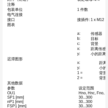
注释
包装单位
1 件数
电气连接
接口
接插件: 1 x M12
图表
a:
传感器
b:
目标
c:
背景
x:
距离传感器
y:
小的距离物
迟滞图形
x:
距离传
y:
小的距
1 =
背景
2 =
背景(
其他数据
参数
设定范围
OU1
Hno, Hnc, Fno, 
SP1 [mm]
30...300
nP1 [mm]
30...300
FSP1 [mm]
30...300