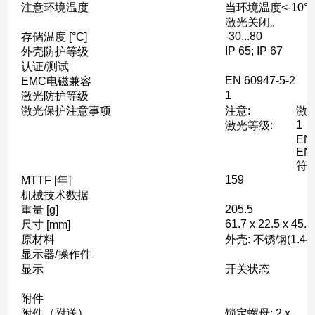
注意环境温度
当环境温度<-10
激光关闭。
-30...80
存储温度 [°C]
IP 65; IP 67
外壳防护等级
认证/测试
EN 60947-5-2
EMC电磁兼容
1
激光防护等级
激光保护注意事项
注意:
激
1
激光等级:
EN 
EN 
符合
159
MTTF [年]
机械技术数据
205.5
重量 [g]
61.7 x 22.5 x 45.2
尺寸 [mm]
原材料
外壳: 不锈钢(1.440
显示器/操作件
显示
开关状态
附件
附件（附送）
锁定螺母: 2 x