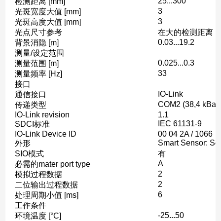
25...300
检测距离 [mm]
3
光斑宽度大值 [mm]
3
光斑高度大值 [mm]
光点尺寸参考
在大的检测距离
0.03...19.2
背景消隐 [m]
测量/设定范围
0.025...0.3
测量范围 [m]
33
测量频率 [Hz]
接口
IO-Link
通信接口
COM2 (38,4 kBau
传递类型
IO-Link revision
1.1
IEC 61131-9
SDCI标准
IO-Link Device ID
00 04 2A / 1066
Smart Sensor: Sen
外形
SIO模式
有
A
必需的mater port type
2
模拟过程数据
2
二位输出过程数据
6
处理周期小值 [ms]
工作条件
-25...50
环境温度 [°C]