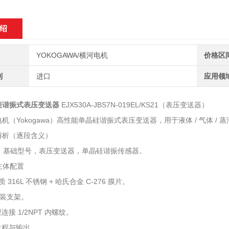
绍
YOKOGAWA/横河电机
价格区
别
进口
应用领
硅谐振式表压变送器
EJX530A‑JBS7N‑019EL/KS21（表压变送器）
机（Yokogawa）高性能单晶硅谐振式表压变送器，用于液体 / 气体 / 蒸
解析（逐段含义）
0A：基础型号，表压变送器，单晶硅谐振传感器。
：主体配置
 316L 不锈钢 + 哈氏合金 C‑276 膜片。
安装支架。
连接 1/2NPT 内螺纹。
：量程与输出