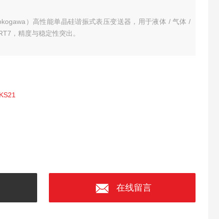
ogawa）高性能单晶硅谐振式表压变送器，用于液体 / 气体 /
ART7，精度与稳定性突出。
KS21
在线留言