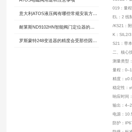
019：量程
意大利ATOS液压阀有哪些常规安装方式及维修方法
EL：2 线
/KS21：
耐莱斯ND9102HN智能阀门定位器的简介
K：SIL2
罗斯蒙特248变送器的精度会受那些因素影响？
S21：带本
二、核心
测量类型：表
量程：0–1
精度：±0.
稳定性：±0
响应时间：
输出：4–2
电源：10.
防护：IP6
防爆：标