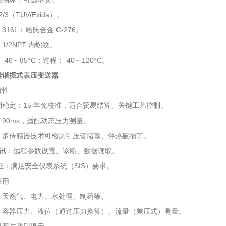
/3（TUV/Exida）。
16L + 哈氏合金 C‑276。
1/2NPT 内螺纹。
40～85°C；过程：‑40～120°C。
硅谐振式表压变送器
特性
期稳定：15 年免校准，适合贸易结算、关键工艺控制。
90ms，适配动态压力测量。
：多传感器技术可检测引压管堵塞、伴热破损等。
 通讯：远程参数设置、诊断、数据读取。
3 认证：满足安全仪表系统（SIS）要求。
应用
、天然气、电力、水处理、制药等。
、容器压力、液位（通过压力换算）、流量（差压式）测量。