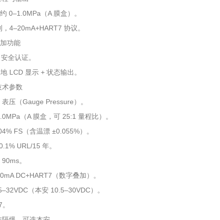
约 0–1.0MPa（A 膜盒）。
制，4–20mA+HART7 协议。
附加功能
/3 安全认证。
地 LCD 显示 + 状态输出。
技术参数
压（Gauge Pressure）。
.0MPa（A 膜盒，可 25:1 量程比）。
04% FS（含温漂 ±0.055%）。
.1% URL/15 年。
90ms。
0mA DC+HART7（数字叠加）。
5–32VDC（本安 10.5–30VDC）。
7。
准隔爆，可选本安。