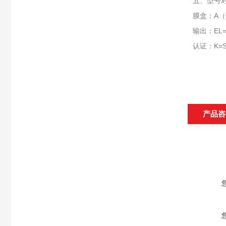
五、型号
膜盒：A（0
输出：EL=
认证：K=S
产品咨