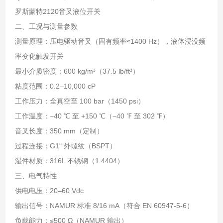
罗斯蒙特2120音叉液位开关
二、工况与测量参数
测量原理：压电驱动音叉（固有频率≈1400 Hz），液体浸没频
率变化触发开关
最小介质密度：600 kg/m³（37.5 lb/ft³）
粘度范围：0.2–10,000 cP
工作压力：全真空至 100 bar（1450 psi）
工作温度：−40 ℃ 至 +150 ℃（−40 ℉ 至 302 ℉）
音叉长度：350 mm（定制）
过程连接：G1" 外螺纹（BSPT）
湿件材质：316L 不锈钢（1.4404）
三、电气特性
供电电压：20–60 Vdc
输出信号：NAMUR 标准 8/16 mA（符合 EN 60947-5-6）
负载能力：≤500 Ω（NAMUR 输出）