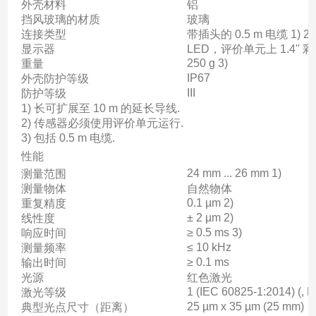
外壳材料
铝
挡风玻璃的材质
玻璃
连接类型
带插头的 0.5 m 电缆 1) 2)
显示器
LED，评价单元上 1.4''
250 g 3)
重量
IP67
外壳防护等级
III
防护等级
1) 长可扩展至 10 m 的延长导线.
2) 传感器必须使用评价单元运行.
3) 包括 0.5 m 电缆.
性能
24 mm ... 26 mm 1)
测量范围
测量物体
自然物体
0.1 µm 2)
重复精度
± 2 µm 2)
线性度
≥ 0.5 ms 3)
响应时间
≤ 10 kHz
测量频率
≥ 0.1 ms
输出时间
光源
红色激光
1 (IEC 60825-1:2014) (, 
激光等级
25 µm x 35 µm (25 mm)
典型光点尺寸（距离）