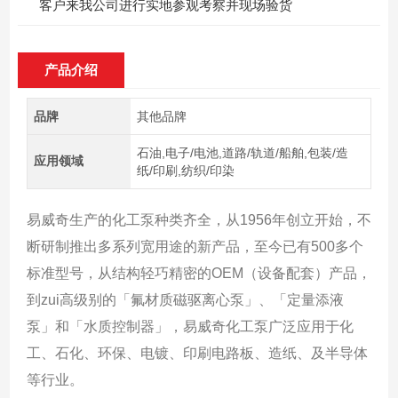
客户来我公司进行实地参观考察并现场验货
产品介绍
品牌
其他品牌
石油,电子/电池,道路/轨道/船舶,包装/造
应用领域
纸/印刷,纺织/印染
易威奇生产的化工泵种类齐全，从1956年创立开始，不
断研制推出多系列宽用途的新产品，至今已有500多个
标准型号，从结构轻巧精密的OEM（设备配套）产品，
到zui高级别的「氟材质磁驱离心泵」、「定量添液
泵」和「水质控制器」，易威奇化工泵广泛应用于化
工、石化、环保、电镀、印刷电路板、造纸、及半导体
等行业。