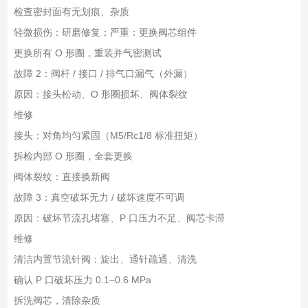
检查密封面有无划痕、杂质
轻微损伤：研磨修复；严重：更换阀芯组件
更换所有 O 形圈，重装并气密测试
故障 2：阀杆 / 接口 / 排气口漏气（外漏）
原因：接头松动、O 形圈损坏、阀体裂纹
维修
接头：对角均匀紧固（M5/Rc1/8 标准扭矩）
拆检内部 O 形圈，全套更换
阀体裂纹：直接换新阀
故障 3：真空破坏无力 / 破坏速度不可调
原因：破坏节流孔堵塞、P 口压力不足、阀芯卡滞
维修
清洁内置节流针阀：旋出、通针疏通、清洗
确认 P 口破坏压力 0.1–0.6 MPa
拆洗阀芯，清除杂质