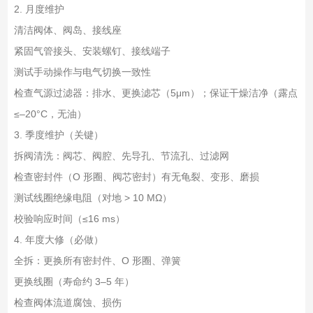
2. 月度维护
清洁阀体、阀岛、接线座
紧固气管接头、安装螺钉、接线端子
测试手动操作与电气切换一致性
检查气源过滤器：排水、更换滤芯（5μm）；保证干燥洁净（露点
≤–20°C，无油）
3. 季度维护（关键）
拆阀清洗：阀芯、阀腔、先导孔、节流孔、过滤网
检查密封件（O 形圈、阀芯密封）有无龟裂、变形、磨损
测试线圈绝缘电阻（对地 > 10 MΩ）
校验响应时间（≤16 ms）
4. 年度大修（必做）
全拆：更换所有密封件、O 形圈、弹簧
更换线圈（寿命约 3–5 年）
检查阀体流道腐蚀、损伤