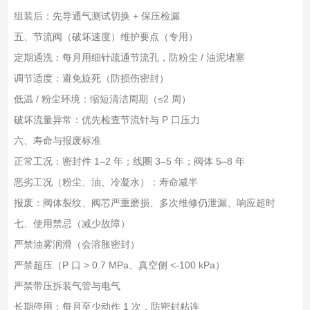
组装后：先导通气测试切换 + 保压检漏
五、节流阀（破坏速度）维护要点（专用）
定期通洗：每月用细针疏通节流孔，防粉尘 / 油泥堵塞
调节适度：避免旋死（防损伤密封）
低温 / 粉尘环境：缩短清洁周期（≤2 周）
破坏流量异常：优先检查节流针与 P 口压力
六、寿命与报废标准
正常工况：密封件 1–2 年；线圈 3–5 年；阀体 5–8 年
恶劣工况（粉尘、油、冷凝水）：寿命减半
报废：阀体裂纹、阀芯严重磨损、多次维修仍泄漏、响应超时
七、使用禁忌（减少故障）
严禁油雾润滑（会溶胀密封）
严禁超压（P 口 > 0.7 MPa、真空侧 <-100 kPa）
严禁带压拆装气管与电气
长期停用：每月至少动作 1 次，防密封粘连