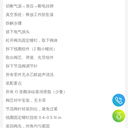
切断气源→泄压→断电挂牌
真空系统：释放工件防坠落
拆解步骤
拔下电气插头
松开阀岛固定螺钉，取下阀体
拆下线圈组件（2 颗小螺丝）
取出阀芯、弹簧、先导组件
拆下节流阀调节针
所有零件无水乙醇超声清洗
装配要点
所有 O 形圈涂硅基润滑脂（少量）
阀芯对中安装，无卡滞
节流阀针轻装到位，避免过紧
线圈固定螺钉扭矩 0.4–0.5 N·m
装回阀岛，对角均匀紧固