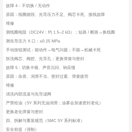
故障 4：不切换 / 无动作
原因：线圈烧毁、先导压力不足、阀芯卡死、接线故障
维修
测线圈电阻（DC24V：约 1.5–2 kΩ）；短路 / 断路→换线圈
测先导压力 X 口：≥0.25 MPa
手动按钮测试：能动作→电气问题；不能→机械卡死
拆洗阀芯、阀腔、先导孔；更换弹簧与密封
故障 5：切换卡顿、声音沉闷、响应慢
原因：杂质、润滑不当、密封过紧、弹簧疲劳
维修
清洗内部流道与先导滤网
严禁给油（SY 系列无油润滑；油雾会加速密封老化）
更换老化弹簧与密封
四、拆解与重装规范（SMC SY 系列标准）
安全前提（强制）