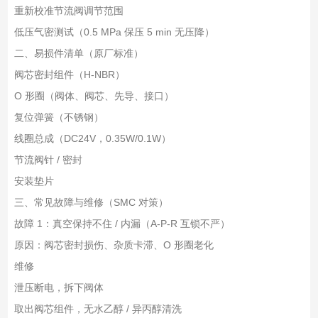
重新校准节流阀调节范围
低压气密测试（0.5 MPa 保压 5 min 无压降）
二、易损件清单（原厂标准）
阀芯密封组件（H-NBR）
O 形圈（阀体、阀芯、先导、接口）
复位弹簧（不锈钢）
线圈总成（DC24V，0.35W/0.1W）
节流阀针 / 密封
安装垫片
三、常见故障与维修（SMC 对策）
故障 1：真空保持不住 / 内漏（A-P-R 互锁不严）
原因：阀芯密封损伤、杂质卡滞、O 形圈老化
维修
泄压断电，拆下阀体
取出阀芯组件，无水乙醇 / 异丙醇清洗