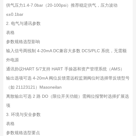
供气压力
1.4-7.0bar（20-100psi）
推荐稳定供气，压力波动
≤±0.1bar
2. 电气与通讯参数
表格
参数
规格
选型影响
输入信号
两线制 4-20mA DC
兼容大多数 DCS/PLC 系统，无需额
外电源
通讯协议
HART 5/7
支持 HART 手操器和资产管理系统（AMS）
输出选项
可选 4-20mA 阀位反馈
需远程监测阀位时选择带反馈型号
（如 21123121）Masoneilan
离散输出
可选 2 路 DO（限位开关功能）
需阀位报警时选择扩展选
项
3. 环境与安全参数
表格
参数
规格
选型要点