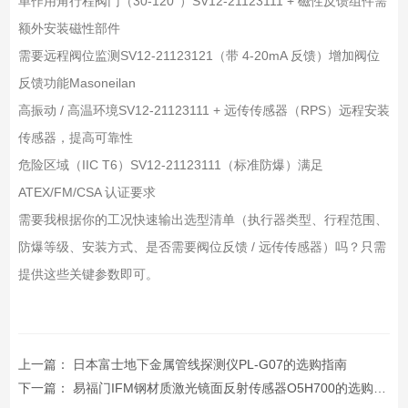
单作用角行程阀门（30-120°）
SV12-21123111 + 磁性反馈组件
需
额外安装磁性部件
需要远程阀位监测
SV12-21123121（带 4-20mA 反馈）
增加阀位
反馈功能Masoneilan
高振动 / 高温环境
SV12-21123111 + 远传传感器（RPS）
远程安装
传感器，提高可靠性
危险区域（IIC T6）
SV12-21123111（标准防爆）
满足
ATEX/FM/CSA 认证要求
需要我根据你的工况快速输出选型清单（执行器类型、行程范围、
防爆等级、安装方式、是否需要阀位反馈 / 远传传感器）吗？只需
提供这些关键参数即可。
上一篇：
日本富士地下金属管线探测仪PL-G07的选购指南
下一篇：
易福门IFM钢材质激光镜面反射传感器O5H700的选购指南