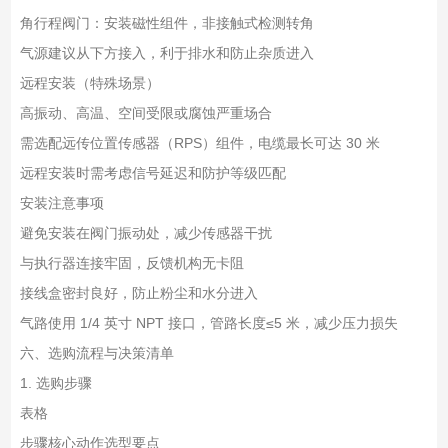
角行程阀门：安装磁性组件，非接触式检测转角
气源建议从下方接入，利于排水和防止杂质进入
远程安装（特殊场景）
高振动、高温、空间受限或腐蚀严重场合
需选配远传位置传感器（RPS）组件，电缆最长可达 30 米
远程安装时需考虑信号延迟和防护等级匹配
安装注意事项
避免安装在阀门振动处，减少传感器干扰
与执行器连接牢固，反馈机构无卡阻
接线盒密封良好，防止粉尘和水分进入
气路使用 1/4 英寸 NPT 接口，管路长度≤5 米，减少压力损失
六、选购流程与决策清单
1. 选购步骤
表格
步骤
核心动作
选型要点