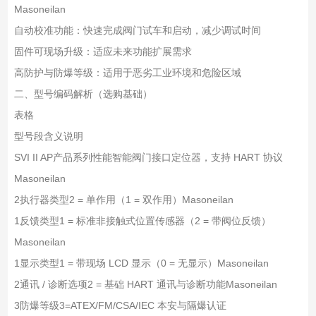
Masoneilan
自动校准功能：快速完成阀门试车和启动，减少调试时间
固件可现场升级：适应未来功能扩展需求
高防护与防爆等级：适用于恶劣工业环境和危险区域
二、型号编码解析（选购基础）
表格
型号段
含义
说明
SVI II AP
产品系列
性能智能阀门接口定位器，支持 HART 协议
Masoneilan
2
执行器类型
2 = 单作用（1 = 双作用）Masoneilan
1
反馈类型
1 = 标准非接触式位置传感器（2 = 带阀位反馈）
Masoneilan
1
显示类型
1 = 带现场 LCD 显示（0 = 无显示）Masoneilan
2
通讯 / 诊断选项
2 = 基础 HART 通讯与诊断功能Masoneilan
3
防爆等级
3=ATEX/FM/CSA/IEC 本安与隔爆认证