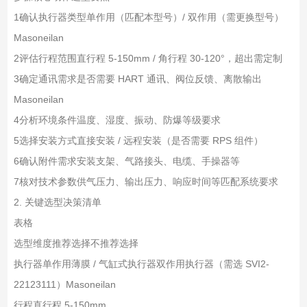
1
确认执行器类型
单作用（匹配本型号）/ 双作用（需更换型号）
Masoneilan
2
评估行程范围
直行程 5-150mm / 角行程 30-120°，超出需定制
3
确定通讯需求
是否需要 HART 通讯、阀位反馈、离散输出
Masoneilan
4
分析环境条件
温度、湿度、振动、防爆等级要求
5
选择安装方式
直接安装 / 远程安装（是否需要 RPS 组件）
6
确认附件需求
安装支架、气路接头、电缆、手操器等
7
核对技术参数
供气压力、输出压力、响应时间等匹配系统要求
2. 关键选型决策清单
表格
选型维度
推荐选择
不推荐选择
执行器
单作用薄膜 / 气缸式执行器
双作用执行器（需选 SVI2-
22123111）Masoneilan
行程
直行程 5-150mm