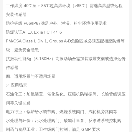
工作温度
-40℃至 + 85℃
超高温环境（>85℃）需选高温型或远程
安装传感器
防护等级
IP66/IP67
满足户外、潮湿、粉尘环境使用要求
防爆认证
ATEX Ex ia IIC T4/T6
FM/CSA Class I, Div 1, Groups A-D
危险区域必须匹配相应防爆等
级，避免安全隐患
抗振动性能
5g（5-150Hz）
高振动场合需加装减震支架或选择远传
传感器
四、适用场景与不适用场景
✅ 应用场景
石油化工：加氢装置、催化裂化、压缩机防喘振阀、长输管线调压
阀等关键回路
电力行业：锅炉给水调节阀、燃烧系统阀门、汽轮机旁路阀等
水处理与环保：污水处理阀门、酸碱计量泵、反渗透系统控制阀
制药与食品工业：卫生级阀门控制，满足 GMP 要求