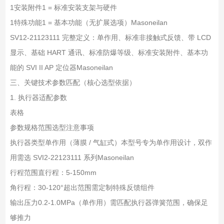
1
安装附件
1 = 标准安装支架与硬件
1
特殊功能
1 = 基本功能（无扩展选项）Masoneilan
SV12-21123111 完整定义：单作用、标准非接触式反馈、带 LCD
显示、基础 HART 通讯、标准防爆等级、标准安装附件、基本功
能的 SVI II AP 定位器Masoneilan
三、关键技术参数匹配（核心选型依据）
1. 执行器适配参数
表格
参数
规格范围
选型注意事项
执行器类型
单作用（薄膜 / 气缸式）
本型号专为单作用设计，双作
用需选 SVI2-22123111 系列Masoneilan
行程范围
直行程：5-150mm
角行程：30-120°
超出范围需定制特殊反馈组件
输出压力
0.2-1.0MPa（单作用）
需匹配执行器弹簧范围，确保足
够推力