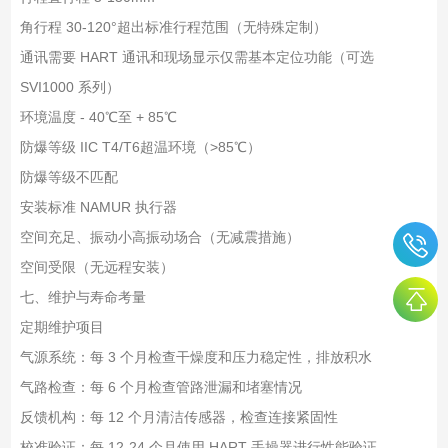
角行程 30-120°
超出标准行程范围（无特殊定制）
通讯
需要 HART 通讯和现场显示
仅需基本定位功能（可选
SVI1000 系列）
环境
温度 - 40℃至 + 85℃
防爆等级 IIC T4/T6
超温环境（>85℃）
防爆等级不匹配
安装
标准 NAMUR 执行器
空间充足、振动小
高振动场合（无减震措施）
空间受限（无远程安装）
七、维护与寿命考量
定期维护项目
气源系统：每 3 个月检查干燥度和压力稳定性，排放积水
气路检查：每 6 个月检查管路泄漏和堵塞情况
反馈机构：每 12 个月清洁传感器，检查连接紧固性
校准验证：每 12-24 个月使用 HART 手操器进行性能验证