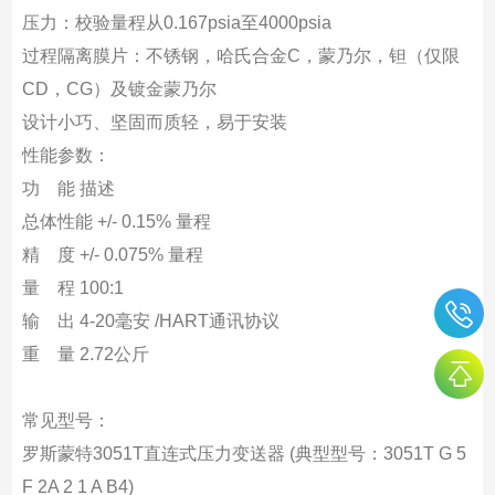
压力：校验量程从0.167psia至4000psia
过程隔离膜片：不锈钢，哈氏合金C，蒙乃尔，钽（仅限
CD，CG）及镀金蒙乃尔
设计小巧、坚固而质轻，易于安装
性能参数：
功 能 描述
总体性能 +/- 0.15% 量程
精 度 +/- 0.075% 量程
量 程 100:1
输 出 4-20毫安 /HART通讯协议
重 量 2.72公斤
常见型号：
罗斯蒙特3051T直连式压力变送器 (典型型号：3051T G 5
F 2A 2 1 A B4)